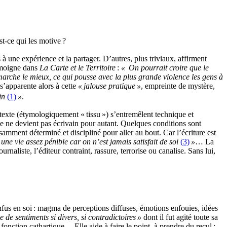
st-ce qui les motive ?
s à une expérience et la partager. D’autres, plus triviaux, affirment
témoigne dans
La Carte et le Territoire
:
« On pourrait croire que le
marche le mieux, ce qui pousse avec la plus grande violence les gens à
 s’apparente alors à cette
« jalouse pratique »
, empreinte de mystère,
tin
(1)
»
.
 texte (étymologiquement « tissu ») s’entremêlent technique et
de ne devient pas écrivain pour autant. Quelques conditions sont
amment déterminé et discipliné pour aller au bout. Car l’écriture est
 une vie assez pénible car on n’est jamais satisfait de soi
(3)
»
… La
naliste, l’éditeur contraint, rassure, terrorise ou canalise. Sans lui,
onfus en soi : magma de perceptions diffuses, émotions enfouies, idées
 de sentiments si divers, si contradictoires »
dont il fut agité toute sa
fonction cathartique… Elle aide à faire le point, à prendre du recul ;