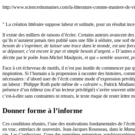
http://www.scienceshumaines.com/la-litterature-comme-maniere-de
" La création littéraire suppose labeur et solitude, pour un résultat in
Il existe des milliers de raisons d’écrire. Certains auteurs avancent des 
qu’ils n’auraient jamais rien publié sans une fille à séduire, une soi
besoin de s’exprimer, de laisser une trace dans le monde, est une force
se dépasser, c’est encore le pur et simple besoin d’argent. »
D’autres en
décrite par le poète Jean-Michel Maulpoix, et qui
« semble souvent, po
Face à cet écheveau de motifs, il n’est pas inutile de commencer par q
inspiration. Si l’humain a la propension à raconter des histoires, c
nécessaires : d’abord user de l’écrit comme mode d’expression privilég
un labeur : Philippe Roth parle même de
« calvaire »
, Patrick Modiano
présence d’un éditeur (ou d’un lecteur privilégié) s’avère souvent utile 
c’est-à-dire sans contraintes ni retours, le texte risque de rester lettre
Donner forme à l’informe
Ces conditions réunies, l’une des motivations fondamentales de l’écritu
en vrac, entrelacs de souvenirs. Jean-Jacques Rousseau, dans le
Manus
vie.
Les Confessions
, l’une des premières entreprises autobiographiques