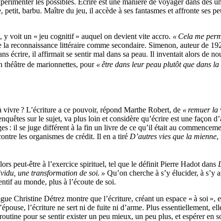
expérimenter les possibles. Écrire est une manière de voyager dans des uni
 petit, barbu. Maître du jeu, il accède à ses fantasmes et affronte ses peu
y voit un « jeu cognitif » auquel on devient vite accro.
« Cela me perm
e la reconnaissance littéraire comme secondaire. Simenon, auteur de 192
sans écrire, il affirmait se sentir mal dans sa peau. Il inventait alors 
 théâtre de marionnettes, pour
« être dans leur peau plutôt que dans la
à vivre ? L’écriture a ce pouvoir, répond Marthe Robert, de
« remuer la 
nquêtes sur le sujet, va plus loin et considère qu’écrire est une façon 
s : il se juge différent à la fin un livre de ce qu’il était au commencem
 contre les organismes de crédit. Il en a tiré
D’autres vies que la mienne
,
lors peut-être à l’exercice spirituel, tel que le définit Pierre Hadot dans
ividu, une transformation de soi. »
Qu’on cherche à s’y élucider, à s’y a
entif au monde, plus à l’écoute de soi.
logue Christine Détrez montre que l’écriture, créant un espace « à soi »,
pouse, l’écriture ne sert ni de fuite ni d’arme. Plus essentiellement, el
outine pour se sentir exister un peu mieux, un peu plus, et espérer en s