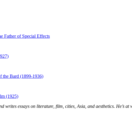
e Father of Special Effects
1927)
of the Bard (1899-1936)
ilm (1925)
d writes essays on literature, film, cities, Asia, and aesthetics. He’s 