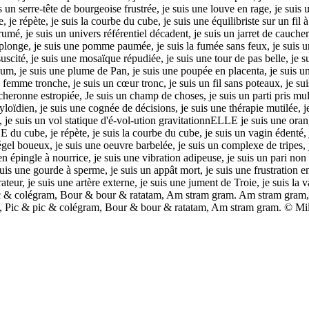
uis un serre-tête de bourgeoise frustrée, je suis une louve en rage, je sui
e répète, je suis la courbe du cube, je suis une équilibriste sur un fil à
rumé, je suis un univers référentiel décadent, je suis un jarret de cauch
 plonge, je suis une pomme paumée, je suis la fumée sans feux, je suis un 
ssuscité, je suis une mosaïque répudiée, je suis une tour de pas belle, je s
ium, je suis une plume de Pan, je suis une poupée en placenta, je suis une
emme tronche, je suis un cœur tronc, je suis un fil sans poteaux, je suis
heronne estropiée, Je suis un champ de choses, je suis un parti pris mult
tyloïdien, je suis une cognée de décisions, je suis une thérapie mutilée, j
nt, je suis un vol statique d'é-vol-ution gravitationnELLE je suis une or
 du cube, je répète, je suis la courbe du cube, je suis un vagin édenté, je
gel boueux, je suis une oeuvre barbelée, je suis un complexe de tripes, j
en épingle à nourrice, je suis une vibration adipeuse, je suis un pari non t
je suis une gourde à sperme, je suis un appât mort, je suis une frustration
ateur, je suis une artère externe, je suis une jument de Troie, je suis la
& pic & colégram, Bour & bour & ratatam, Am stram gram. Am stram gra
, Pic & pic & colégram, Bour & bour & ratatam, Am stram gram. © Mi