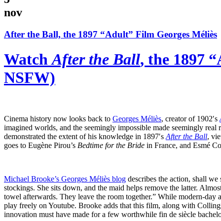
nov
After the Ball, the 1897 “Adult” Film Georges Méliès
Watch
After the Ball
, the 1897 
NSFW)
Cinema history now looks back to
Georges Méliès
, creator of 1902′s
imagined worlds, and the seemingly impossible made seemingly real re
demonstrated the extent of his knowledge in 1897′s
After the Ball
, vi
goes to Eugène Pirou’s
Bedtime for the Bride
in France, and Esmé Co
Michael Brooke’s Georges Méliès blog
describes the action, shall we 
stockings. She sits down, and the maid helps remove the latter. Almos
towel afterwards. They leave the room together.” While modern-day a
play freely on Youtube. Brooke adds that this film, along with Colling
innovation must have made for a few worthwhile fin de siècle bachelor