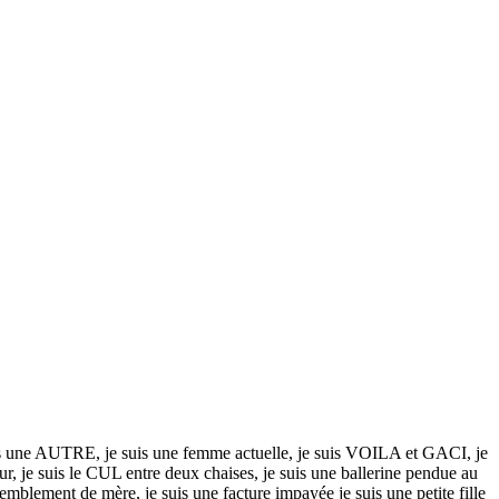
 suis une AUTRE, je suis une femme actuelle, je suis VOILA et GACI, je
our, je suis le CUL entre deux chaises, je suis une ballerine pendue au
mblement de mère, je suis une facture impayée je suis une petite fille