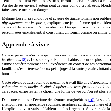
Tentant de saisir la vie dans ses filets, le romancier aspire aussi à en 
Au gré de ses envies, l’auteur peut devenir bon ou brutal, gros, blonde,
faire sans se mettre en danger.
Mélanie Lusetti, psychologue et auteure de quatre romans non publiés, 
physiquement par le sport »
, explique cette jeune femme qui considèr
cette soif de recouvrir d’autres identités. Dès qu’il passait deux mois 
personnages émergeaient, il construisait un roman comme on anime un
Apprendre à vivre
Cette expérience n’est-elle qu’un jeu sans conséquence ou aide-t-elle 
les éléments
(8)
»
. Le sociologue Bernard Lahire, auteur de plusieurs e
estime acquérir réellement de l’expérience au contact de ses personnage
familiale, s’est intéressé à deux petits juges à la santé précaire, luttant
humanité.
Geste physique aussi bien que mental, le travail littéraire s’apparente a
volontaire, personnelle, destinée à opérer une transformation de l’ind
carapaces, écrire revient à choisir une forme de vie où l’on est plus att
Dans une étude sur l’écriture des femmes maghrébines
(10)
, la socio
a rencontrées, en apparence soumises, assignées au statut de mère et d’é
L’explication vaut vraisemblablement plus largement. S’extraire de la r