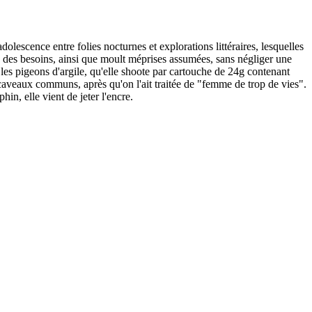
lescence entre folies nocturnes et explorations littéraires, lesquelles
s, des besoins, ainsi que moult méprises assumées, sans négliger une
 les pigeons d'argile, qu'elle shoote par cartouche de 24g contenant
caveaux communs, après qu'on l'ait traitée de "femme de trop de vies".
in, elle vient de jeter l'encre.